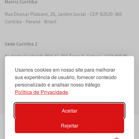
Matriz Curitiba
Rua Dicesar Plaisant, 25, Jardim Social - CEP: 82520-360
Curitiba - Paraná - Brasil
Sede Curitiba 2
Av. Anita Garibaldi, 850, Cj. 701 Torre A, Cabral - CEP: 80540-
180 Curitiba - Paraná - Brasil
Usamos cookies em nosso site para melhorar
sua experiência de usuário, fornecer conteúdo
personalizado e analisar nosso tráfego
Sede Miami, Flórida
Política de Privacidade
.
2 S. Biscayne Boulevard, Suite 2450 - Miami, FL 33131, EUA
Aceitar
Rejeitar