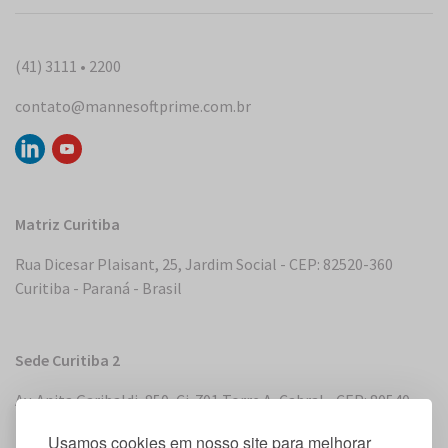
(41) 3111 • 2200
contato@mannesoftprime.com.br
Matriz Curitiba
Rua Dicesar Plaisant, 25, Jardim Social - CEP: 82520-360
Curitiba - Paraná - Brasil
Sede Curitiba 2
Av. Anita Garibaldi, 850, Cj. 701 Torre A, Cabral - CEP: 80540-
180 Curitiba - Paraná - Brasil
Usamos cookies em nosso site para melhorar