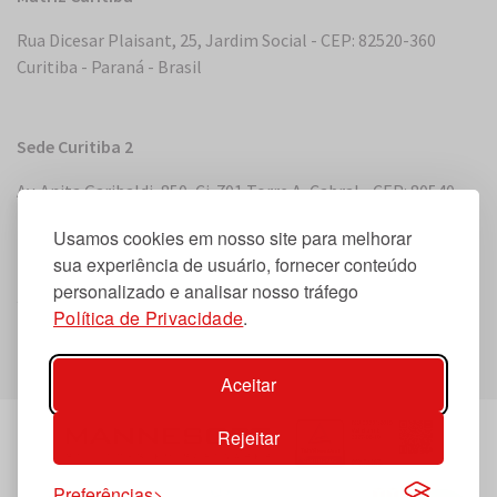
Rua Dicesar Plaisant, 25, Jardim Social - CEP: 82520-360
Curitiba - Paraná - Brasil
Sede Curitiba 2
Av. Anita Garibaldi, 850, Cj. 701 Torre A, Cabral - CEP: 80540-
180 Curitiba - Paraná - Brasil
Usamos cookies em nosso site para melhorar
sua experiência de usuário, fornecer conteúdo
personalizado e analisar nosso tráfego
Sede Miami, Flórida
Política de Privacidade
.
2 S. Biscayne Boulevard, Suite 2450 - Miami, FL 33131, EUA
Aceitar
Rejeitar
Preferências