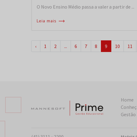
O Novo Ensino Médio passa a valer a partir de ...
Leia mais
‹
1
2
...
6
7
8
9
10
11
Home
Conheç
Gestão
(41) 3111 • 2200
Matriz 