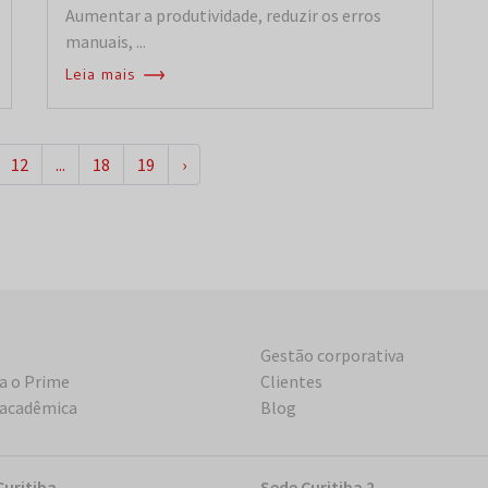
Aumentar a produtividade, reduzir os erros
manuais, ...
Leia mais
12
...
18
19
›
Gestão corporativa
a o Prime
Clientes
 acadêmica
Blog
Curitiba
Sede Curitiba 2