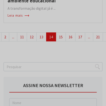
ambiente educacional
A transformação digital já é ...
Leia mais
2
...
11
12
13
14
15
16
17
...
21
ASSINE NOSSA NEWSLETTER