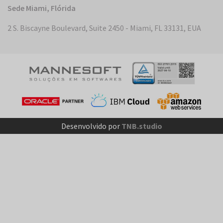
Sede Miami, Flórida
2 S. Biscayne Boulevard, Suite 2450 - Miami, FL 33131, EUA
Desenvolvido por
TNB.studio